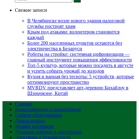
Свежие записи
В Челябинске возле нового здания налоговой
службы построят храм
Крым под атаками: волонтером становится
каждый
Более 200 населенных пунктов остаются без
электричества в Беларуси
Роботы на стройке: системная цифровизация —
главный инструмент повышения эффективности
Топ-5 культур, которые можно посадить в августе
и успеть собрать урожай до холодов
Кухня и ванная без тесноты: 5 устройств, которые
оптимизируют пространство
MVRDV представляет арт-деревню Бихайлоу в
Шэньчжэне, Китай
Главная
Водоснабжение и канализация
Газовое оборудование
Дача и огород
Дизайн интерьера
Душевые кабины и сантехника
Электрика и безопасность