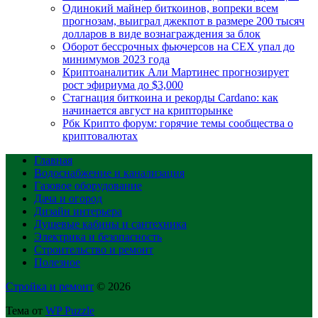
Одинокий майнер биткоинов, вопреки всем
прогнозам, выиграл джекпот в размере 200 тысяч
долларов в виде вознаграждения за блок
Оборот бессрочных фьючерсов на CEX упал до
минимумов 2023 года
Криптоаналитик Али Мартинес прогнозирует
рост эфириума до $3,000
Стагнация биткоина и рекорды Cardano: как
начинается август на крипторынке
Рбк Крипто форум: горячие темы сообщества о
криптовалютах
Главная
Водоснабжение и канализация
Газовое оборудование
Дача и огород
Дизайн интерьера
Душевые кабины и сантехника
Электрика и безопасность
Строительство и ремонт
Полезное
Стройка и ремонт
© 2026
Тема от
WP Puzzle