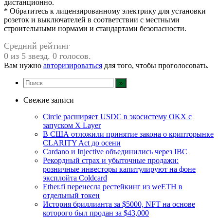
дистанционно.
* Обратитесь к лицензированному электрику для установки
розеток и выключателей в соответствии с местными
строительными нормами и стандартами безопасности.
Средний рейтинг
0 из 5 звезд. 0 голосов.
Вам нужно
авторизироваться
для того, чтобы проголосовать.
Свежие записи
Circle расширяет USDC в экосистему OKX с
запуском X Layer
В США отложили принятие закона о крипторынке
CLARITY Act до осени
Cardano и Injective объединились через IBC
Рекордный страх и убыточные продажи:
розничные инвесторы капитулируют на фоне
эксплойта Coldcard
Ether.fi перенесла рестейкинг из weETH в
отдельный токен
История бриллианта за $5000, NFT на основе
которого был продан за $43,000