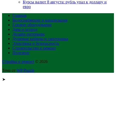
Курсы валют 8 августа: рубль упал к доллару и
евро
Главная
Водоснабжение и канализация
Газовое оборудование
Дача и огород
Дизайн интерьера
Душевые кабины и сантехника
Электрика и безопасность
Строительство и ремонт
Полезное
Стройка и ремонт
© 2026
Тема от
WP Puzzle
➤