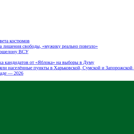
цвета костюмов
а лишения свободы, «мужику реально повезло»
у эшелону ВСУ
ка кандидатов от «Яблока» на выборы в Думу
яли населённые пункты в Харьковской, Сумской и Запорожской 
аде — 2026