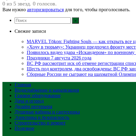
0 из 5 звезд. 0 голосов.
Вам нужно
авторизироваться
для того, чтобы проголосовать.
Свежие записи
MARVEL Tōkon: Fighting Souls — как открыть все 
«Хочу в тюрьму»: Украинец предпочел фронту мест
Появилось видео удара «Искандером» по военном
Праздники 7 августа 2026 года
ВС РФ рассмотрит иск об отмене регистрации спис
Шесть под контролем, два освобождены: ВС РФ зан
Сборные России не сыграют на шахматной Олимпи
Главная
Водоснабжение и канализация
Газовое оборудование
Дача и огород
Дизайн интерьера
Душевые кабины и сантехника
Электрика и безопасность
Строительство и ремонт
Полезное