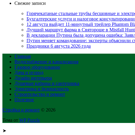
Свежие записи
Горячекатаные стальные трубы бесшовные и электр
Бухгалтерские услуги и налоговое консультирование
12 августа выйдет 11-минутный трейлер Phantom Bl
Лучший маршрут фарма в Святороще в Mistfall Hunt
В декларации Путина была допущена ошибка: Зая
Путин меняет командование: эксперты объяснили
Праздники 6 августа 2026 года
Главная
Водоснабжение и канализация
Газовое оборудование
Дача и огород
Дизайн интерьера
Душевые кабины и сантехника
Электрика и безопасность
Строительство и ремонт
Полезное
Стройка и ремонт
© 2026
Тема от
WP Puzzle
➤