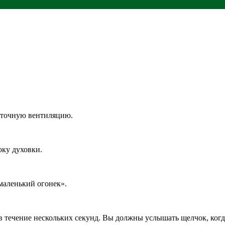
таточную вентиляцию.
оку духовки.
маленький огонек».
 течение нескольких секунд. Вы должны услышать щелчок, когда