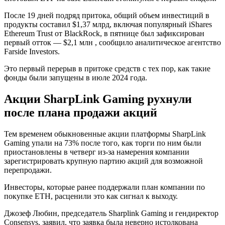
После 19 дней подряд притока, общий объем инвестиций в
продукты составил $1,37 млрд, включая популярный iShares
Ethereum Trust от BlackRock, в пятнице был зафиксирован
первый отток — $2,1 млн , сообщило аналитическое агентство
Farside Investors.
Это первый перерыв в притоке средств с тех пор, как такие
фонды были запущены в июле 2024 года.
Акции SharpLink Gaming рухнули
после плана продажи акций
Тем временем обыкновенные акции платформы SharpLink
Gaming упали на 73% после того, как торги по ним были
приостановлены в четверг из-за намерения компании
зарегистрировать крупную партию акций для возможной
перепродажи.
Инвесторы, которые ранее поддержали план компании по
покупке ETH, расценили это как сигнал к выходу.
Джозеф Любин, председатель Sharplink Gaming и гендиректор
Consensys, заявил, что заявка была неверно истолкована