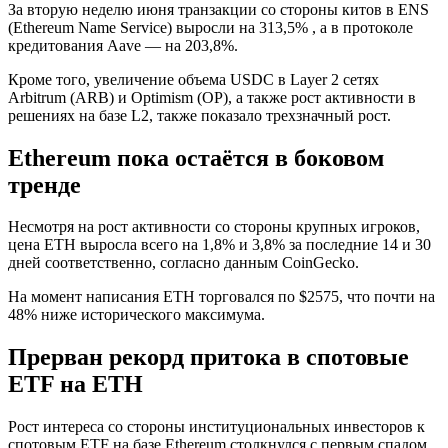
За вторую неделю июня транзакции со стороны китов в ENS
(Ethereum Name Service) выросли на 313,5% , а в протоколе
кредитования Aave — на 203,8%.
Кроме того, увеличение объема USDC в Layer 2 сетях
Arbitrum (ARB) и Optimism (OP), а также рост активности в
решениях на базе L2, также показало трехзначный рост.
Ethereum пока остаётся в боковом
тренде
Несмотря на рост активности со стороны крупных игроков,
цена ETH выросла всего на 1,8% и 3,8% за последние 14 и 30
дней соответственно, согласно данным CoinGecko.
На момент написания ETH торговался по $2575, что почти на
48% ниже исторического максимума.
Прерван рекорд притока в спотовые
ETF на ETH
Рост интереса со стороны институциональных инвесторов к
спотовым ETF на базе Ethereum столкнулся с первым спадом.