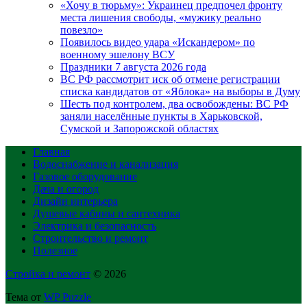
«Хочу в тюрьму»: Украинец предпочел фронту
места лишения свободы, «мужику реально
повезло»
Появилось видео удара «Искандером» по
военному эшелону ВСУ
Праздники 7 августа 2026 года
ВС РФ рассмотрит иск об отмене регистрации
списка кандидатов от «Яблока» на выборы в Думу
Шесть под контролем, два освобождены: ВС РФ
заняли населённые пункты в Харьковской,
Сумской и Запорожской областях
Главная
Водоснабжение и канализация
Газовое оборудование
Дача и огород
Дизайн интерьера
Душевые кабины и сантехника
Электрика и безопасность
Строительство и ремонт
Полезное
Стройка и ремонт
© 2026
Тема от
WP Puzzle