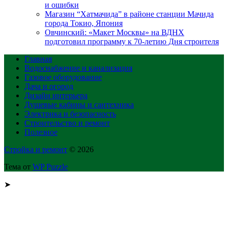
и ошибки
Магазин “Хатмачида” в районе станции Мачида
города Токио, Япония
Овчинский: «Макет Москвы» на ВДНХ
подготовил программу к 70-летию Дня строителя
Главная
Водоснабжение и канализация
Газовое оборудование
Дача и огород
Дизайн интерьера
Душевые кабины и сантехника
Электрика и безопасность
Строительство и ремонт
Полезное
Стройка и ремонт
© 2026
Тема от
WP Puzzle
➤