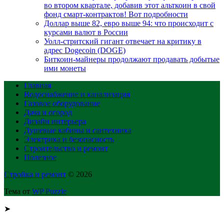
во втором квартале, добавив этот альткоин в свой
фонд смарт-контрактов! Вот подробности
Доллар выше 82, евро выше 94: что происходит с
курсами валют в России
Уолл-стритский гигант отвечает на критику в
адрес Dogecoin (DOGE)
Биткоин-майнеры продолжают продавать добытые
ими монеты
Главная
Водоснабжение и канализация
Газовое оборудование
Дача и огород
Дизайн интерьера
Душевые кабины и сантехника
Электрика и безопасность
Строительство и ремонт
Полезное
Стройка и ремонт
© 2026
Тема от
WP Puzzle
➤