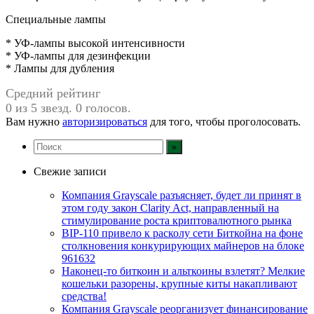
Специальные лампы
* УФ-лампы высокой интенсивности
* УФ-лампы для дезинфекции
* Лампы для дубления
Средний рейтинг
0 из 5 звезд. 0 голосов.
Вам нужно
авторизироваться
для того, чтобы проголосовать.
Свежие записи
Компания Grayscale разъясняет, будет ли принят в
этом году закон Clarity Act, направленный на
стимулирование роста криптовалютного рынка
BIP-110 привело к расколу сети Биткойна на фоне
столкновения конкурирующих майнеров на блоке
961632
Наконец-то биткоин и альткоины взлетят? Мелкие
кошельки разорены, крупные киты накапливают
средства!
Компания Grayscale реорганизует финансирование