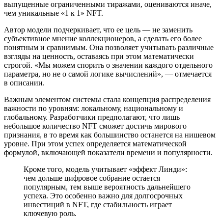
выпущенные ограниченными тиражами, оцениваются иначе,
чем уникальные «1 к 1» NFT.
Автор модели подчеркивает, что ее цель — не заменить
субъективное мнение коллекционеров, а сделать его более
понятным и сравнимым. Она позволяет учитывать различные
взгляды на ценность, оставаясь при этом математически
строгой. «Мы можем спорить о значении каждого отдельного
параметра, но не о самой логике вычислений», — отмечается
в описании.
Важным элементом системы стала концепция распределения
важности по уровням: локальному, национальному и
глобальному. Разработчики предполагают, что лишь
небольшое количество NFT сможет достичь мирового
признания, в то время как большинство останется на нишевом
уровне. При этом успех определяется математической
формулой, включающей показатели времени и популярности.
Кроме того, модель учитывает «эффект Линди»:
чем дольше цифровое собрание остается
популярным, тем выше вероятность дальнейшего
успеха. Это особенно важно для долгосрочных
инвестиций в NFT, где стабильность играет
ключевую роль.