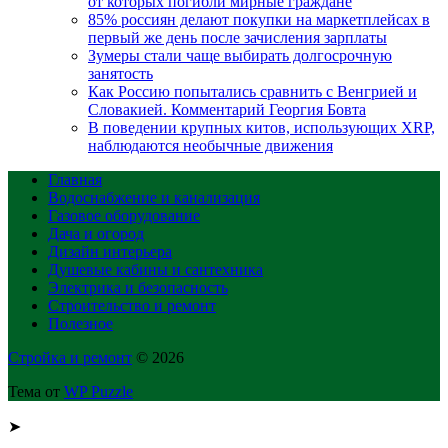
от которых погибли мирные граждане
85% россиян делают покупки на маркетплейсах в
первый же день после зачисления зарплаты
Зумеры стали чаще выбирать долгосрочную
занятость
Как Россию попытались сравнить с Венгрией и
Словакией. Комментарий Георгия Бовта
В поведении крупных китов, использующих XRP,
наблюдаются необычные движения
Главная
Водоснабжение и канализация
Газовое оборудование
Дача и огород
Дизайн интерьера
Душевые кабины и сантехника
Электрика и безопасность
Строительство и ремонт
Полезное
Стройка и ремонт
© 2026
Тема от
WP Puzzle
➤