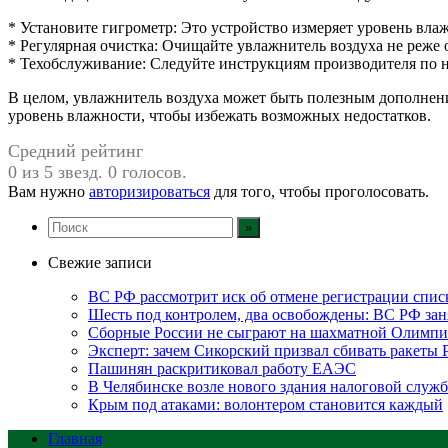
* Установите гигрометр: Это устройство измеряет уровень вл
* Регулярная очистка: Очищайте увлажнитель воздуха не реже о
* Техобслуживание: Следуйте инструкциям производителя по 
В целом, увлажнитель воздуха может быть полезным дополнени
уровень влажности, чтобы избежать возможных недостатков.
Средний рейтинг
0 из 5 звезд. 0 голосов.
Вам нужно
авторизироваться
для того, чтобы проголосовать.
Свежие записи
ВС РФ рассмотрит иск об отмене регистрации спис
Шесть под контролем, два освобождены: ВС РФ зан
Сборные России не сыграют на шахматной Олимпи
Эксперт: зачем Сикорский призвал сбивать ракеты
Пашинян раскритиковал работу ЕАЭС
В Челябинске возле нового здания налоговой служ
Крым под атаками: волонтером становится каждый
Главная