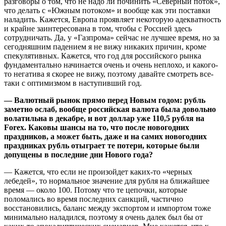
разговоры о том, что не надо ли починить «Северный поток»,
что делать с «Южным потоком» и вообще как эти поставки
наладить. Кажется, Европа проявляет некоторую адекватность
и крайне заинтересована в том, чтобы с Россией здесь
сотрудничать. Да, у «Газпрома» сейчас не лучшее время, но за
сегодняшним падением я не вижу никаких причин, кроме
спекулятивных. Кажется, что год для российского рынка
фундаментально начинается очень и очень неплохо, и какого-
то негатива я скорее не вижу, поэтому давайте смотреть все-
таки с оптимизмом в наступивший год.
— Валютный рынок прямо перед Новым годом: рубль
заметно ослаб, вообще российская валюта была довольно
волатильна в декабре, и вот доллар уже 110,5 рубля на
Forex. Каковы шансы на то, что после новогодних
праздников, а может быть, даже и на самих новогодних
праздниках рубль отыграет те потери, которые были
допущены в последние дни Нового года?
— Кажется, что если не произойдет каких-то «черных
лебедей», то нормальное значение для рубля на ближайшее
время — около 100. Потому что те цепочки, которые
поломались во время последних санкций, частично
восстановились, баланс между экспортом и импортом тоже
минимально наладился, поэтому я очень далек был бы от