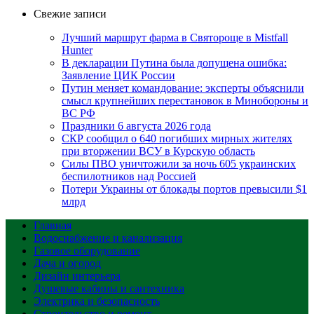
Свежие записи
Лучший маршрут фарма в Святороще в Mistfall
Hunter
В декларации Путина была допущена ошибка:
Заявление ЦИК России
Путин меняет командование: эксперты объяснили
смысл крупнейших перестановок в Минобороны и
ВС РФ
Праздники 6 августа 2026 года
СКР сообщил о 640 погибших мирных жителях
при вторжении ВСУ в Курскую область
Силы ПВО уничтожили за ночь 605 украинских
беспилотников над Россией
Потери Украины от блокады портов превысили $1
млрд
Главная
Водоснабжение и канализация
Газовое оборудование
Дача и огород
Дизайн интерьера
Душевые кабины и сантехника
Электрика и безопасность
Строительство и ремонт