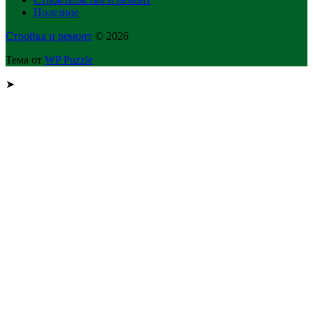
Полезное
Стройка и ремонт
© 2026
Тема от
WP Puzzle
➤