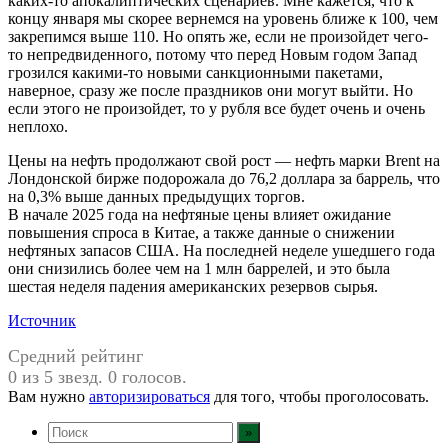
каких-то апокалиптических сценариев. Мне кажется, что к
концу января мы скорее вернемся на уровень ближе к 100, чем
закрепимся выше 110. Но опять же, если не произойдет чего-
то непредвиденного, потому что перед Новым годом Запад
грозился какими-то новыми санкционными пакетами,
наверное, сразу же после праздников они могут выйти. Но
если этого не произойдет, то у рубля все будет очень и очень
неплохо.
Цены на нефть продолжают свой рост — нефть марки Brent на
Лондонской бирже подорожала до 76,2 доллара за баррель, что
на 0,3% выше данных предыдущих торгов.
В начале 2025 года на нефтяные цены влияет ожидание
повышения спроса в Китае, а также данные о снижении
нефтяных запасов США. На последней неделе ушедшего года
они снизились более чем на 1 млн баррелей, и это была
шестая неделя падения американских резервов сырья.
Источник
Средний рейтинг
0 из 5 звезд. 0 голосов.
Вам нужно
авторизироваться
для того, чтобы проголосовать.