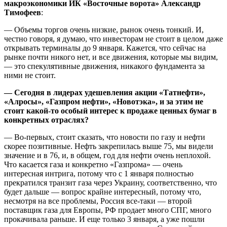
макроэкономики ИК «Восточные ворота» Александр
Тимофеев
:
— Объемы торгов очень низкие, рынок очень тонкий. И,
честно говоря, я думаю, что инвесторам не стоит в целом даже
открывать терминалы до 9 января. Кажется, что сейчас на
рынке почти никого нет, и все движения, которые мы видим,
— это спекулятивные движения, никакого фундамента за
ними не стоит.
— Сегодня в лидерах удешевления акции «Татнефти»,
«Алросы», «Газпром нефти», «Новотэка», и за этим не
стоит какой-то особый интерес к продаже ценных бумаг в
конкретных отраслях?
— Во-первых, стоит сказать, что новости по газу и нефти
скорее позитивные. Нефть закрепилась выше 75, мы видели
значение и в 76, и, в общем, год для нефти очень неплохой.
Что касается газа и конкретно «Газпрома» — очень
интересная интрига, потому что с 1 января полностью
прекратился транзит газа через Украину, соответственно, что
будет дальше — вопрос крайне интересный, потому что,
несмотря на все проблемы, Россия все-таки — второй
поставщик газа для Европы, РФ продает много СПГ, много
прокачивала раньше. И еще только 3 января, а уже пошли