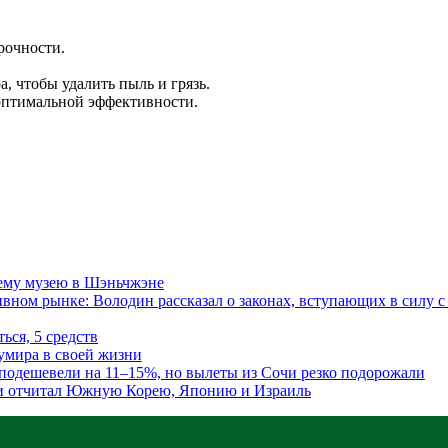
рочности.
, чтобы удалить пыль и грязь.
 оптимальной эффективности.
сему музею в Шэньчжэне
ном рынке: Володин рассказал о законах, вступающих в силу с 
ься, 5 средств
умира в своей жизни
подешевели на 11–15%, но вылеты из Сочи резко подорожали
 и отчитал Южную Корею, Японию и Израиль