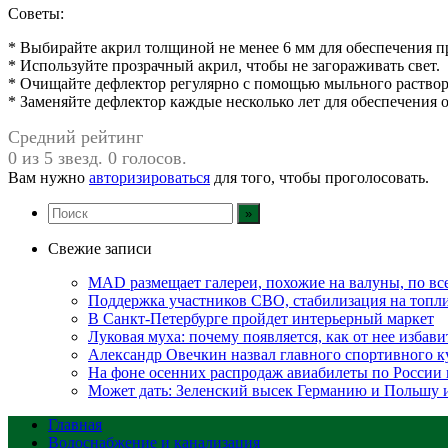
Советы:
* Выбирайте акрил толщиной не менее 6 мм для обеспечения п
* Используйте прозрачный акрил, чтобы не загораживать свет.
* Очищайте дефлектор регулярно с помощью мыльного раствора
* Заменяйте дефлектор каждые несколько лет для обеспечения
Средний рейтинг
0 из 5 звезд. 0 голосов.
Вам нужно
авторизироваться
для того, чтобы проголосовать.
Свежие записи
MAD размещает галереи, похожие на валуны, по в
Поддержка участников СВО, стабилизация на топлив
В Санкт-Петербурге пройдет интерьерный маркет
Луковая муха: почему появляется, как от нее избавит
Александр Овечкин назвал главного спортивного к
На фоне осенних распродаж авиабилеты по России 
Может дать: Зеленский высек Германию и Польшу
Главная
Водоснабжение и канализация