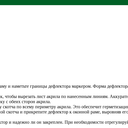
раму и наметьте границы дефлектора маркером. Форма дефлектор
к, чтобы вырезать лист акрила по нанесенным линиям. Аккуратно
у с обеих сторон акрила.
ку скотча по всему периметру акрила. Это обеспечит герметизац
ой скотча и прикрепите дефлектор к оконной раме, выровняв ег
ектор и надежно ли он закреплен. При необходимости отрегулир