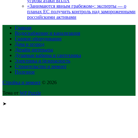
угрозы атаки БПЛА
«Занимаются явным грабежом»: эксперты — о
планах ЕС получить контроль над замороженными
российскими активами
Главная
Водоснабжение и канализация
Газовое оборудование
Дача и огород
Дизайн интерьера
Душевые кабины и сантехника
Электрика и безопасность
Строительство и ремонт
Полезное
Стройка и ремонт
© 2026
Тема от
WP Puzzle
➤