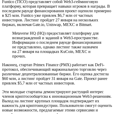
Funtico (TICO) представляет собой Web3-гейминговую
платформу, которая превращает навыки игроков в награды. В
последнем раунде финансирования проект оценили примерно
в $25 млн. Funtico уже привлек $6,7 млн от частных
инвесторов. Листинг пройдет 27 января на нескольких
биржах, включая Gate.io, Uniswap, MEXC и Bitmart.
Metaverse HQ (HQ) предоставляет платформу для
вознаграждений и заданий в Web3-пространстве.
Информации о последнем раунде финансирования
не представлено, однако листинг также назначен
на 27 января на площадках KuCoin, MEXC и
прочих.
Наконец, стартап Primex Finance (PMX) работает как DeFi-
протокол, обеспечивающий маржинальную торговлю через
различные децентрализованные биржи. Его оценка достигла
$60 млн, а листинг пройдет 31 января на Gate. Проект ранее
привлек $5,7 млн от частных инвесторов.
Эти молодые стартапы демонстрируют растущий интерес
членов криптосообщетсва к инновационным Web3-решениям.
Выход на листинг крупных площадок подтверждает их
важность для криптоиндустрии. Пользователи смогут оценить
новые возможности, предлагаемые этими сервисами и