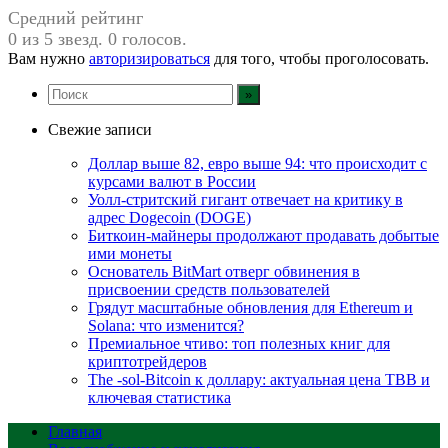
Средний рейтинг
0 из 5 звезд. 0 голосов.
Вам нужно
авторизироваться
для того, чтобы проголосовать.
Свежие записи
Доллар выше 82, евро выше 94: что происходит с
курсами валют в России
Уолл-стритский гигант отвечает на критику в
адрес Dogecoin (DOGE)
Биткоин-майнеры продолжают продавать добытые
ими монеты
Основатель BitMart отверг обвинения в
присвоении средств пользователей
Грядут масштабные обновления для Ethereum и
Solana: что изменится?
Премиальное чтиво: топ полезных книг для
криптотрейдеров
The -sol-Bitcoin к доллару: актуальная цена TBB и
ключевая статистика
Главная