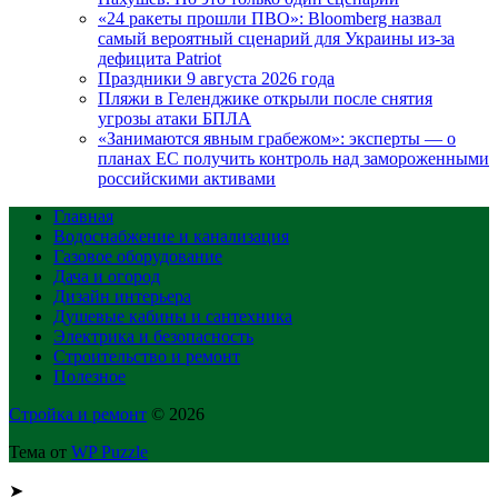
«24 ракеты прошли ПВО»: Bloomberg назвал
самый вероятный сценарий для Украины из-за
дефицита Patriot
Праздники 9 августа 2026 года
Пляжи в Геленджике открыли после снятия
угрозы атаки БПЛА
«Занимаются явным грабежом»: эксперты — о
планах ЕС получить контроль над замороженными
российскими активами
Главная
Водоснабжение и канализация
Газовое оборудование
Дача и огород
Дизайн интерьера
Душевые кабины и сантехника
Электрика и безопасность
Строительство и ремонт
Полезное
Стройка и ремонт
© 2026
Тема от
WP Puzzle
➤