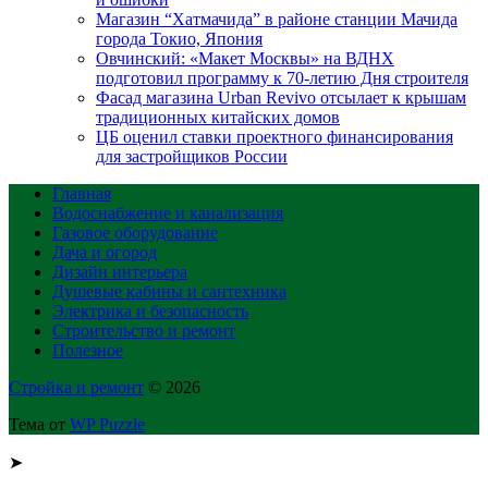
Магазин “Хатмачида” в районе станции Мачида
города Токио, Япония
Овчинский: «Макет Москвы» на ВДНХ
подготовил программу к 70-летию Дня строителя
Фасад магазина Urban Revivo отсылает к крышам
традиционных китайских домов
ЦБ оценил ставки проектного финансирования
для застройщиков России
Главная
Водоснабжение и канализация
Газовое оборудование
Дача и огород
Дизайн интерьера
Душевые кабины и сантехника
Электрика и безопасность
Строительство и ремонт
Полезное
Стройка и ремонт
© 2026
Тема от
WP Puzzle
➤