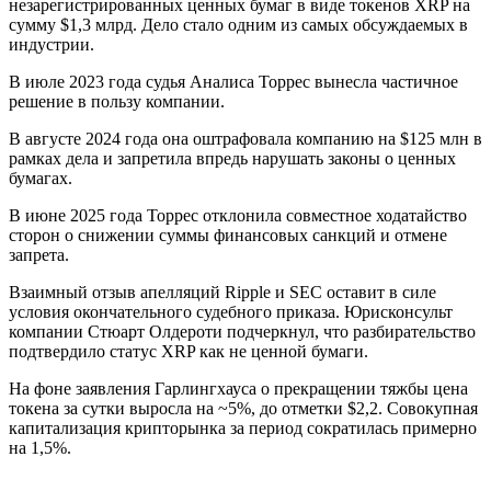
незарегистрированных ценных бумаг в виде токенов XRP на
сумму $1,3 млрд. Дело стало одним из самых обсуждаемых в
индустрии.
В июле 2023 года судья Аналиса Торрес вынесла частичное
решение в пользу компании.
В августе 2024 года она оштрафовала компанию на $125 млн в
рамках дела и запретила впредь нарушать законы о ценных
бумагах.
В июне 2025 года Торрес отклонила совместное ходатайство
сторон о снижении суммы финансовых санкций и отмене
запрета.
Взаимный отзыв апелляций Ripple и SEC оставит в силе
условия окончательного судебного приказа. Юрисконсульт
компании Стюарт Олдероти подчеркнул, что разбирательство
подтвердило статус XRP как не ценной бумаги.
На фоне заявления Гарлингхауса о прекращении тяжбы цена
токена за сутки выросла на ~5%, до отметки $2,2. Совокупная
капитализация крипторынка за период сократилась примерно
на 1,5%.