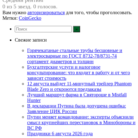
0 из 5 звезд. 0 голосов.
Вам нужно
авторизироваться
для того, чтобы проголосовать.
Метки:
CoinGecko
Свежие записи
Горячекатаные стальные трубы бесшовные и
электросварные по ГОСТ 8732-78/8731-74
сортамент диаметров и толщин
Бухгалтерские услуги и налоговое
консультирование: что входит в работу и от чего
зависит стоимость
12 августа выйдет 11-минутный трейлер Phantom
Blade Zero и откроются предзаказы
Лучший маршрут фарма в Святороще в Mistfall
Hunter
В декларации Путина была допущена ошибка:
Заявление ЦИК России
Путин меняет командование: эксперты объяснили
смысл крупнейших перестановок в Минобороны и
ВС РФ
Праздники 6 августа 2026 года