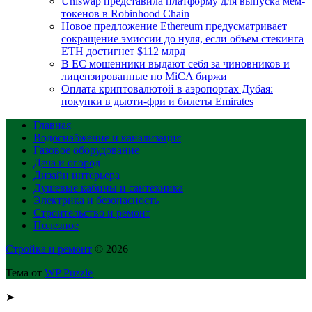
Uniswap представила платформу для выпуска мем-
токенов в Robinhood Chain
Новое предложение Ethereum предусматривает
сокращение эмиссии до нуля, если объем стекинга
ETH достигнет $112 млрд
В ЕС мошенники выдают себя за чиновников и
лицензированные по MiCA биржи
Оплата криптовалютой в аэропортах Дубая:
покупки в дьюти-фри и билеты Emirates
Главная
Водоснабжение и канализация
Газовое оборудование
Дача и огород
Дизайн интерьера
Душевые кабины и сантехника
Электрика и безопасность
Строительство и ремонт
Полезное
Стройка и ремонт
© 2026
Тема от
WP Puzzle
➤