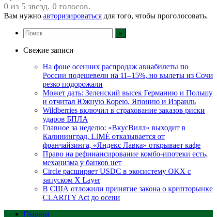
0 из 5 звезд. 0 голосов.
Вам нужно
авторизироваться
для того, чтобы проголосовать.
Свежие записи
На фоне осенних распродаж авиабилеты по
России подешевели на 11–15%, но вылеты из Сочи
резко подорожали
Может дать: Зеленский высек Германию и Польшу
и отчитал Южную Корею, Японию и Израиль
Wildberries включил в страхование заказов риски
ударов БПЛА
Главное за неделю: «ВкусВилл» выходит в
Калининград, LIMÉ отказывается от
франчайзинга, «Яндекс Лавка» открывает кафе
Право на рефинансирование комбо-ипотеки есть,
механизма у банков нет
Circle расширяет USDC в экосистему OKX с
запуском X Layer
В США отложили принятие закона о крипторынке
CLARITY Act до осени
Главная