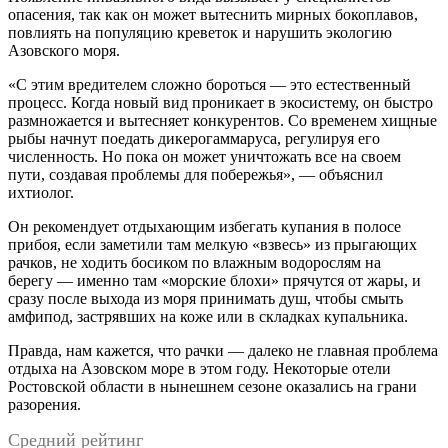
опасения, так как он может вытеснить мирных бокоплавов,
повлиять на популяцию креветок и нарушить экологию
Азовского моря.
«С этим вредителем сложно бороться — это естественный
процесс. Когда новый вид проникает в экосистему, он быстро
размножается и вытесняет конкурентов. Со временем хищные
рыбы начнут поедать дикерогаммаруса, регулируя его
численность. Но пока он может уничтожать все на своем
пути, создавая проблемы для побережья», — объяснил
ихтиолог.
Он рекомендует отдыхающим избегать купания в полосе
прибоя, если заметили там мелкую «взвесь» из прыгающих
рачков, не ходить босиком по влажным водорослям на
берегу — именно там «морские блохи» прячутся от жары, и
сразу после выхода из моря принимать душ, чтобы смыть
амфипод, застрявших на коже или в складках купальника.
Правда, нам кажется, что рачки — далеко не главная проблема
отдыха на Азовском море в этом году. Некоторые отели
Ростовской области в нынешнем сезоне оказались на грани
разорения.
Средний рейтинг