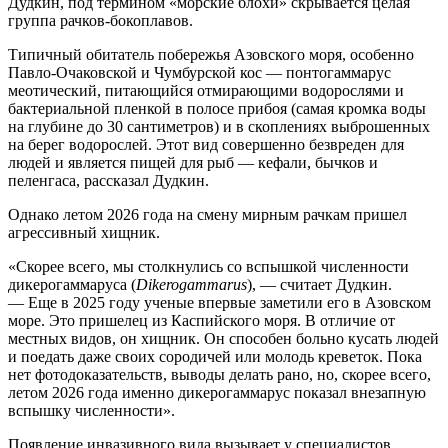
Дудкин, под термином «морские блохи» скрывается целая
группа рачков-бокоплавов.
Типичный обитатель побережья Азовского моря, особенно
Павло-Очаковской и Чумбурской кос — понтогаммарус
меотический, питающийся отмирающими водорослями и
бактериальной пленкой в полосе прибоя (самая кромка воды
на глубине до 30 сантиметров) и в скоплениях выброшенных
на берег водорослей. Этот вид совершенно безвреден для
людей и является пищей для рыб — кефали, бычков и
пеленгаса, рассказал Дудкин.
Однако летом 2026 года на смену мирным рачкам пришел
агрессивный хищник.
«Скорее всего, мы столкнулись со вспышкой численности
дикерогаммаруса (
Dikerogammarus
), — считает Дудкин.
— Еще в 2025 году ученые впервые заметили его в Азовском
море. Это пришелец из Каспийского моря. В отличие от
местных видов, он хищник. Он способен больно кусать людей
и поедать даже своих сородичей или молодь креветок. Пока
нет фотодоказательств, выводы делать рано, но, скорее всего,
летом 2026 года именно дикерогаммарус показал внезапную
вспышку численности».
Появление инвазивного вида вызывает у специалистов